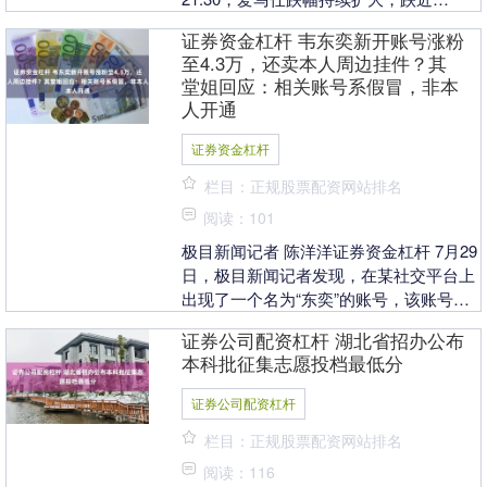
13%，创下2023年1月以来最低水平。 据
证券资金杠杆 韦东奕新开账号涨粉
券商中....
至4.3万，还卖本人周边挂件？其
堂姐回应：相关账号系假冒，非本
人开通
证券资金杠杆
栏目：正规股票配资网站排名
阅读：101
极目新闻记者 陈洋洋证券资金杠杆 7月29
日，极目新闻记者发现，在某社交平台上
出现了一个名为“东奕”的账号，该账号发
布了一条韦东奕的出镜视频并配文“来本
证券公司配资杠杆 湖北省招办公布
平台互相....
本科批征集志愿投档最低分
证券公司配资杠杆
栏目：正规股票配资网站排名
阅读：116