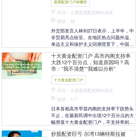
股票配资门户有哪些
栏目：正规股票配资网站排名
阅读：58
外交部发言人林剑27日表示，上半年，中
非贸易亮点纷呈。在地区热点问题外溢、
单边主义和保护主义回潮背景下，中国以
零关税坚定不移扩大高水平对外开放股票
十大黄金配资门户 高市内阁支持率
配资门户有哪些....
大跌12个百分点，知道原因吗？高
市：“我不清楚”“我难以分析”
十大黄金配资门户
栏目：正规股票配资网站排名
阅读：117
日本首相高市早苗内阁的支持率下跌势头
不止，在最新民调中出现12个百分点的大
幅滑落十大黄金配资门户，不支持率则大
涨13个百分点。 7月以来日本媒体陆续发
炒股配资巨亏 尔湾13辆特斯拉被
布的民调结....