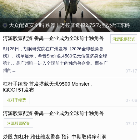
大众配资安全吗 跌停！万控智造拟2.75亿控股浙江东爵，并购标的实控人同业关联或未披露
河源股票配资 番禺一企业成为全球前十独角兽
河源股票配资
6月25日，胡润研究院在广州发布《2026全球独角兽
榜》。榜单显示，希音Shein以4560亿元估值跻身全球
第九，是广州唯一进入全球前十的独角兽企业。而在广
州的....
07-17
杠杆手续费 首发搭载天玑9500 Monster，
iQOO15T发布
杠杆手续费
07-06
河源股票配资 番禺一企业成为全球前十独角兽
河源股票配资
07-17
炒股 加杠杆 雅仕维发盈喜 预计中期取得净利润