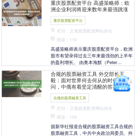
重庆股票配资平台 高盛策略师：欧
Neur....
洲企业利润将迎来数年来最强跳涨
重庆股票配资平台
栏目：正规股票配资网站排名
阅读：116
高盛策略师表示重庆股票配资平台，欧洲
股市有望录得过去三年来最强劲的上半年
的盈利增长。 由奥本海默（Peter
Oppenheimer）领导的团队指出，目前欧
合规的股票融资工具 外交部长王
洲S....
毅：面对世界何去何从的时代之
问，中俄有着坚定清醒的答案
合规的股票融资工具
栏目：正规股票配资网站排名
阅读：108
据新华社报道合规的股票融资工具合规的
股票融资工具，中共中央政治局委员、外