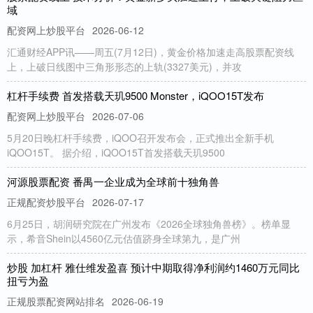
域
配资网上炒股平台
2026-06-12
汇通财经APP讯——周五(7月12日)，黄金价格加速走高股票配资线
上，上破日线图中三角形形态的上轨(3327美元)，并攻
杠杆手续费 首发搭载天玑9500 Monster，iQOO15T发布
配资网上炒股平台
2026-07-06
5月20日晚杠杆手续费，iQOO召开发布会，正式推出全新手机
iQOO15T。 据介绍，iQOO15T首发搭载天玑9500
河源股票配资 番禺一企业成为全球前十独角兽
正规配资炒股平台
2026-07-17
6月25日，胡润研究院在广州发布《2026全球独角兽榜》。榜单显
示，希音Shein以4560亿元估值跻身全球第九，是广州
炒股 加杠杆 雅仕维发盈喜 预计中期取得净利润约1460万元同比
扭亏为盈
正规股票配资网站排名
2026-06-19