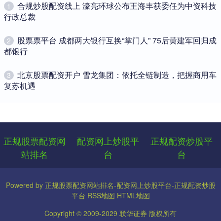
​合规炒股配资线上 濠亮环球公布王海丰获委任为中资科技
1
行政总裁
​股票票平台 成都两大银行互换“掌门人” 75后黄建军回归成
2
都银行
​北京股票配资开户 雪龙集团：依托全链制造，把握商用车
3
复苏机遇
正规股票配资网
配资网上炒股平
正规配资炒股平
站排名
台
台
Powered by
正规股票配资网站排名-配资网上炒股平台-正规配资炒股
平台
RSS地图
HTML地图
Copyright
© 2009-2029
联华证券
版权所有