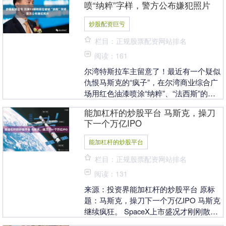
喷“纳粹”字样，警方公布嫌犯照片
炒股配资巨亏
栏目：正规股票配资网站排名
阅读：161
尔湾特斯拉车主留意了！最近有一个疑似
仇恨马斯克的“疯子”，在尔湾商业综合广
场用红色油漆喷涂“纳粹”、“法西斯”的字
样。尔湾警方表示，过去两周至少发生了
能加杠杆的炒股平台 马斯克，操刀
两起类似事....
下一个万亿IPO
能加杠杆的炒股平台
栏目：正规股票配资网站排名
阅读：131
来源：投资界能加杠杆的炒股平台 原标
题：马斯克，操刀下一个万亿IPO 马斯克
继续疯狂。 SpaceX上市盛况才刚刚散
去，他的下一个超级IPO已经浮现——