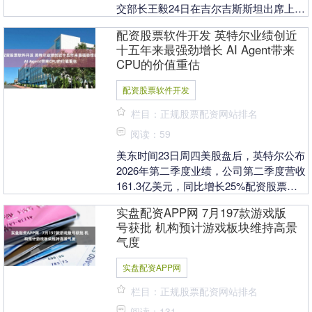
交部长王毅24日在吉尔吉斯斯坦出席上海
合作组织外长会期间会见俄罗斯外长拉夫
配资股票软件开发 英特尔业绩创近
罗夫。....
十五年来最强劲增长 AI Agent带来
CPU的价值重估
配资股票软件开发
栏目：正规股票配资网站排名
阅读：59
美东时间23日周四美股盘后，英特尔公布
2026年第二季度业绩，公司第二季度营收
161.3亿美元，同比增长25%配资股票软
件开发，较分析师预期(144.3亿美元)....
实盘配资APP网 7月197款游戏版
号获批 机构预计游戏板块维持高景
气度
实盘配资APP网
栏目：正规股票配资网站排名
阅读：131