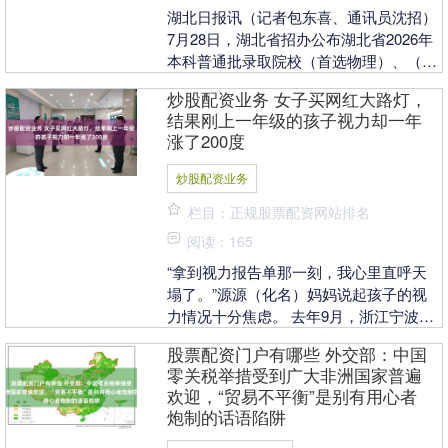
湖北日报讯（记者包东喜、通讯员沈招）
7月28日，湖北省招办公布湖北省2026年
本科普通批录取院校（首选物理）、（首
选历史）第一次征集志愿投档最低分和
炒股配资业务 女子买网红大路灯，
2026年技....
结果刚上一年级的孩子视力却一年
涨了200度
炒股配资业务
栏目：正规股票配资网站排名
阅读：165
“拿到视力报告单那一刻，我心里直呼天
塌了。”源源（化名）妈妈说起孩子的视
力情况十分焦虑。 去年9月，浙江宁波的
源源刚升入小学一年级，考虑到入学后看
股票配资门户有哪些 外交部：中国
书、写作业等近....
零关税举措受到广大非洲国家普遍
欢迎，“贸易不平衡”是别有用心者
炮制的话语陷阱