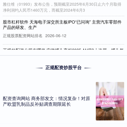
雅仕维（01993）发布公告，预期截至2025年6月30日止六个月取得
净利润约人民币1460万元，而截至2024年6月3
股市杠杆软件 天海电子深交所主板IPO“已问询” 主营汽车零部件
产品的研发、生产
正规股票配资网站排名
2026-06-12
正规的配资公司有哪些 安徽博为亮相2025 AMTS上海展：博为氦
检赋能新能源汽车一体化压铸革新
正规股票配资网站排名
2026-06-12
正规配资炒股平台
正规的配资公司有哪些 2025年7月9日，全球汽车制造技术领域的顶
级盛会2025 AMTS上海国际汽车制造技术与装备展在
比较好的股票配资 立华股份前3季净利降75% A股募25亿IPO中泰
证券保荐
配资查询网站 商务部发文：情况复杂！对原
产欧盟乳制品反补贴调查期限延长
正规股票配资网站排名
2026-06-24
中国经济网北京11月17日讯()(300761.SZ)日前披露了2025年三季度
报告。 2025年前三季度，公司营业收入