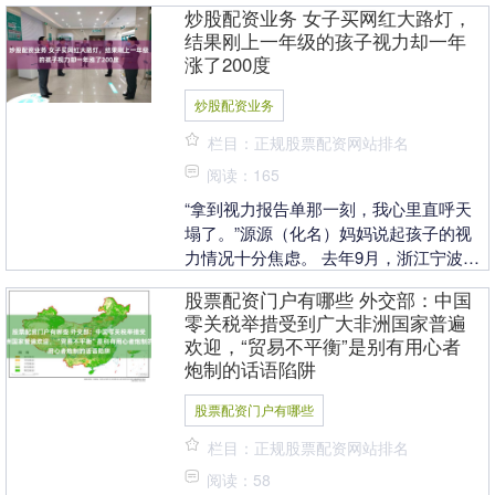
炒股配资业务 女子买网红大路灯，
2026年技....
结果刚上一年级的孩子视力却一年
涨了200度
炒股配资业务
栏目：正规股票配资网站排名
阅读：165
“拿到视力报告单那一刻，我心里直呼天
塌了。”源源（化名）妈妈说起孩子的视
力情况十分焦虑。 去年9月，浙江宁波的
源源刚升入小学一年级，考虑到入学后看
股票配资门户有哪些 外交部：中国
书、写作业等近....
零关税举措受到广大非洲国家普遍
欢迎，“贸易不平衡”是别有用心者
炮制的话语陷阱
股票配资门户有哪些
栏目：正规股票配资网站排名
阅读：58