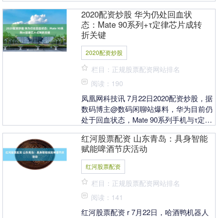
戏193款、进口网络游戏4款。主要产品....
2020配资炒股 华为仍处回血状
态：Mate 90系列+τ定律芯片成转
折关键
2020配资炒股
栏目：正规股票配资网站排名
阅读：190
凤凰网科技讯 7月22日2020配资炒股，据
数码博主@数码闲聊站爆料，华为目前仍
处于回血状态，Mate 90系列手机与τ定律
芯片将成为其业务转折点。该博主表
红河股票配资 山东青岛：具身智能
示，....
赋能啤酒节庆活动
红河股票配资
栏目：正规股票配资网站排名
阅读：141
红河股票配资 r 7月22日，哈酒鸭机器人