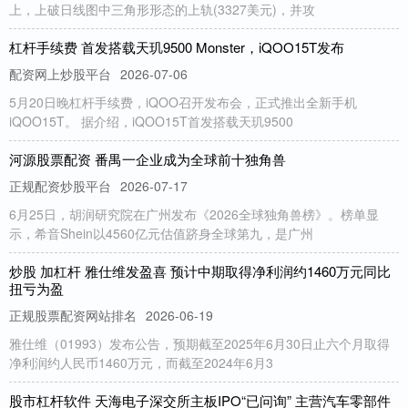
上，上破日线图中三角形形态的上轨(3327美元)，并攻
杠杆手续费 首发搭载天玑9500 Monster，iQOO15T发布
配资网上炒股平台
2026-07-06
5月20日晚杠杆手续费，iQOO召开发布会，正式推出全新手机
iQOO15T。 据介绍，iQOO15T首发搭载天玑9500
河源股票配资 番禺一企业成为全球前十独角兽
正规配资炒股平台
2026-07-17
6月25日，胡润研究院在广州发布《2026全球独角兽榜》。榜单显
示，希音Shein以4560亿元估值跻身全球第九，是广州
炒股 加杠杆 雅仕维发盈喜 预计中期取得净利润约1460万元同比
扭亏为盈
正规股票配资网站排名
2026-06-19
雅仕维（01993）发布公告，预期截至2025年6月30日止六个月取得
净利润约人民币1460万元，而截至2024年6月3
股市杠杆软件 天海电子深交所主板IPO“已问询” 主营汽车零部件