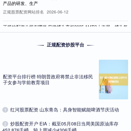
产品的研发、生产
正规股票配资网站排名
2026-06-12
正规的配资公司有哪些 安徽博为亮相2025 AMTS上海展：博为氦
检赋能新能源汽车一体化压铸革新
正规股票配资网站排名
2026-06-12
正规配资炒股平台
正规的配资公司有哪些 2025年7月9日，全球汽车制造技术领域的顶
级盛会2025 AMTS上海国际汽车制造技术与装备展在
比较好的股票配资 立华股份前3季净利降75% A股募25亿IPO中泰
证券保荐
配资平台排行榜 特朗普政府将禁止非法移民
子女参与学前教育项目
正规股票配资网站排名
2026-06-24
中国经济网北京11月17日讯()(300761.SZ)日前披露了2025年三季度
报告。 2025年前三季度，公司营业收入
​红河股票配资 山东青岛：具身智能赋能啤酒节庆活动
1
​炒股配资开户 EIA：截至05月08日当周美国原油库存
2
452,876千桶，较上周减少4306千桶