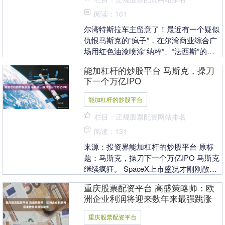
阅读：161
尔湾特斯拉车主留意了！最近有一个疑似
仇恨马斯克的“疯子”，在尔湾商业综合广
场用红色油漆喷涂“纳粹”、“法西斯”的字
样。尔湾警方表示，过去两周至少发生了
能加杠杆的炒股平台 马斯克，操刀
两起类似事....
下一个万亿IPO
能加杠杆的炒股平台
栏目：正规股票配资网站排名
阅读：131
来源：投资界能加杠杆的炒股平台 原标
题：马斯克，操刀下一个万亿IPO 马斯克
继续疯狂。 SpaceX上市盛况才刚刚散
去，他的下一个超级IPO已经浮现——
重庆股票配资平台 高盛策略师：欧
Neur....
洲企业利润将迎来数年来最强跳涨
重庆股票配资平台