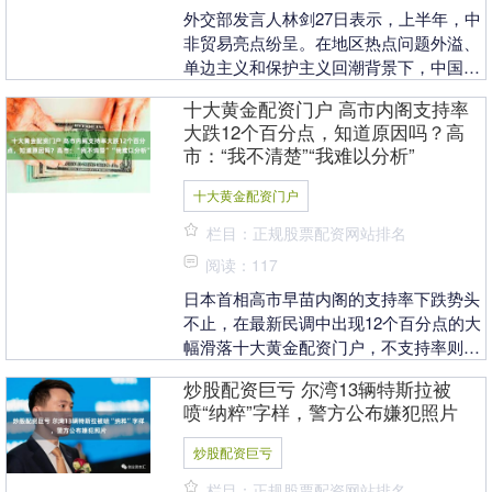
外交部发言人林剑27日表示，上半年，中
非贸易亮点纷呈。在地区热点问题外溢、
单边主义和保护主义回潮背景下，中国以
零关税坚定不移扩大高水平对外开放股票
十大黄金配资门户 高市内阁支持率
配资门户有哪些....
大跌12个百分点，知道原因吗？高
市：“我不清楚”“我难以分析”
十大黄金配资门户
栏目：正规股票配资网站排名
阅读：117
日本首相高市早苗内阁的支持率下跌势头
不止，在最新民调中出现12个百分点的大
幅滑落十大黄金配资门户，不支持率则大
涨13个百分点。 7月以来日本媒体陆续发
炒股配资巨亏 尔湾13辆特斯拉被
布的民调结....
喷“纳粹”字样，警方公布嫌犯照片
炒股配资巨亏
栏目：正规股票配资网站排名