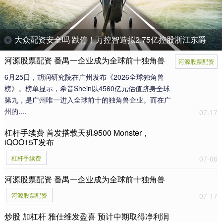
大众配资安全吗 跌停！万控智造拟2.75亿控股浙江东爵，并购标的实控人同业关联或未披露
河源股票配资 番禺一企业成为全球前十独角兽
河源股票配资
6月25日，胡润研究院在广州发布《2026全球独角兽
榜》。榜单显示，希音Shein以4560亿元估值跻身全球
第九，是广州唯一进入全球前十的独角兽企业。而在广
州的....
07-17
杠杆手续费 首发搭载天玑9500 Monster，
iQOO15T发布
杠杆手续费
07-06
河源股票配资 番禺一企业成为全球前十独角兽
河源股票配资
07-17
炒股 加杠杆 雅仕维发盈喜 预计中期取得净利润