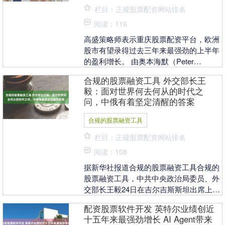
栏目：正规股票配资网站排名
阅读：116
高盛策略师表示重庆股票配资平台，欧洲
股市有望录得过去三年来最强劲的上半年
的盈利增长。 由奥本海默（Peter
Oppenheimer）领导的团队指出，目前欧
合规的股票融资工具 外交部长王
洲S....
毅：面对世界何去何从的时代之
问，中俄有着坚定清醒的答案
合规的股票融资工具
栏目：正规股票配资网站排名
阅读：108
据新华社报道合规的股票融资工具合规的
股票融资工具，中共中央政治局委员、外
交部长王毅24日在吉尔吉斯斯坦出席上海
合作组织外长会期间会见俄罗斯外长拉夫
配资股票软件开发 英特尔业绩创近
罗夫。....
十五年来最强劲增长 AI Agent带来