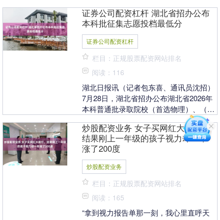
布了一条韦东奕的出镜视频并配文“来本
证券公司配资杠杆 湖北省招办公布
平台互相....
本科批征集志愿投档最低分
证券公司配资杠杆
栏目：正规股票配资网站排名
阅读：116
湖北日报讯（记者包东喜、通讯员沈招）
7月28日，湖北省招办公布湖北省2026年
本科普通批录取院校（首选物理）、（首
选历史）第一次征集志愿投档最低分和
炒股配资业务 女子买网红大路灯，
2026年技....
结果刚上一年级的孩子视力却一年
涨了200度
炒股配资业务
栏目：正规股票配资网站排名
阅读：165
“拿到视力报告单那一刻，我心里直呼天