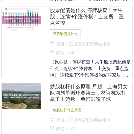
品牌投入、发力创新品类、拓展非即饮渠
股票配债是什么 停牌核查！大牛
道。如....
股，连续9个涨停板！上交所：重
点监控
股票配债是什么
栏目：正规股票配资网站排名
阅读：145
（原标题：停牌核查！大牛股股票配债是
什么，连续9个涨停板！上交所：重点监
控） 连续拿下9个涨停板的爱丽家居，等
来了停牌核查和上交所的重点监控。 7月
炒股杠杆什么原理 乒超｜上海男女
31日晚间，....
队均列单循环赛第三，林诗栋双打
赢了王楚钦，单打却输了球
炒股杠杆什么原理
栏目：正规股票配资网站排名
阅读：160