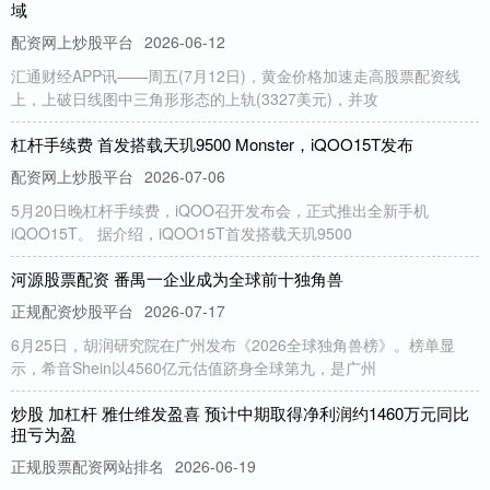
域
配资网上炒股平台
2026-06-12
汇通财经APP讯——周五(7月12日)，黄金价格加速走高股票配资线
上，上破日线图中三角形形态的上轨(3327美元)，并攻
杠杆手续费 首发搭载天玑9500 Monster，iQOO15T发布
配资网上炒股平台
2026-07-06
5月20日晚杠杆手续费，iQOO召开发布会，正式推出全新手机
iQOO15T。 据介绍，iQOO15T首发搭载天玑9500
河源股票配资 番禺一企业成为全球前十独角兽
正规配资炒股平台
2026-07-17
6月25日，胡润研究院在广州发布《2026全球独角兽榜》。榜单显
示，希音Shein以4560亿元估值跻身全球第九，是广州
炒股 加杠杆 雅仕维发盈喜 预计中期取得净利润约1460万元同比
扭亏为盈
正规股票配资网站排名
2026-06-19