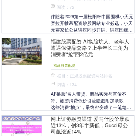
阅读：72
伴随着2026第一届松阳杯中国围棋小天元
赛拉开帷幕配资炒股网站专业必选，小天
元赛家长公益讲座同步开讲。讲座围绕围
棋教育价值、亲子陪伴和赛场心态管理等
福建股票配资 AI换脸坑人、老年人
内容，帮助家....
遭遇保健品套路？上半年长三角为
消费者“抢”回2亿元
福建股票配资
栏目：正规股票配资网站排名
阅读：134
AI“换脸”名人带货、商品实际与宣传不
符、旅游消费低价引流隐匿附加条款……
这些消费“槽点”，最终都变成了一笔笔追
回来的真金白银。7月28日发布的一份报
网上证劵融资渠道 爱马仕股价暴跌
告显示，仅....
近13%，创3年半新低，Gucci母公
司飙涨近14%