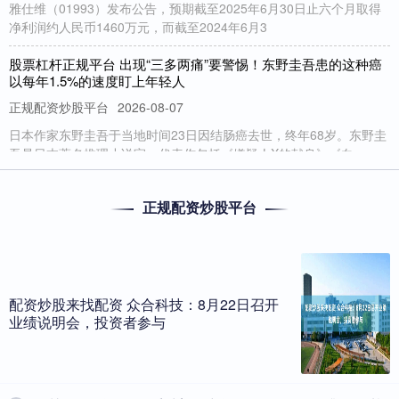
雅仕维（01993）发布公告，预期截至2025年6月30日止六个月取得
净利润约人民币1460万元，而截至2024年6月3
股票杠杆正规平台 出现“三多两痛”要警惕！东野圭吾患的这种癌
以每年1.5%的速度盯上年轻人
正规配资炒股平台
2026-08-07
日本作家东野圭吾于当地时间23日因结肠癌去世，终年68岁。东野圭
吾是日本著名推理小说家，代表作包括《嫌疑人X的献身》《白
股市杠杆软件 天海电子深交所主板IPO“已问询” 主营汽车零部件
正规配资炒股平台
产品的研发、生产
正规股票配资网站排名
2026-06-12
正规的配资公司有哪些 安徽博为亮相2025 AMTS上海展：博为氦
检赋能新能源汽车一体化压铸革新
配资炒股来找配资 众合科技：8月22日召开
业绩说明会，投资者参与
正规股票配资网站排名
2026-06-12
正规的配资公司有哪些 2025年7月9日，全球汽车制造技术领域的顶
级盛会2025 AMTS上海国际汽车制造技术与装备展在