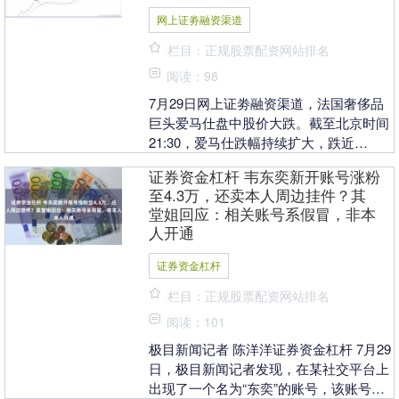
网上证劵融资渠道
栏目：正规股票配资网站排名
阅读：98
7月29日网上证劵融资渠道，法国奢侈品
巨头爱马仕盘中股价大跌。截至北京时间
21:30，爱马仕跌幅持续扩大，跌近
13%，创下2023年1月以来最低水平。 据
证券资金杠杆 韦东奕新开账号涨粉
券商中....
至4.3万，还卖本人周边挂件？其
堂姐回应：相关账号系假冒，非本
人开通
证券资金杠杆
栏目：正规股票配资网站排名
阅读：101
极目新闻记者 陈洋洋证券资金杠杆 7月29
日，极目新闻记者发现，在某社交平台上
出现了一个名为“东奕”的账号，该账号发