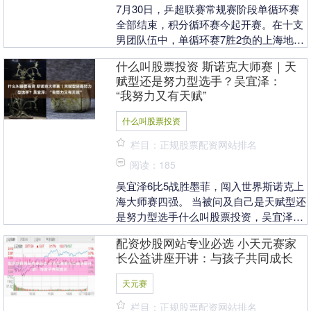
7月30日，乒超联赛常规赛阶段单循环赛
全部结束，积分循环赛今起开赛。在十支
男团队伍中，单循环赛7胜2负的上海地产
集团队名列第三，上届冠亚军山东魏桥队
什么叫股票投资 斯诺克大师赛｜天
和黄石东楚队....
赋型还是努力型选手？吴宜泽：
“我努力又有天赋”
什么叫股票投资
栏目：正规股票配资网站排名
阅读：185
吴宜泽6比5战胜墨菲，闯入世界斯诺克上
海大师赛四强。 当被问及自己是天赋型还
是努力型选手什么叫股票投资，吴宜泽给
出答案：“二者都不是。如果两种单独拆
配资炒股网站专业必选 小天元赛家
分，我觉得没....
长公益讲座开讲：与孩子共同成长
天元赛
栏目：正规股票配资网站排名