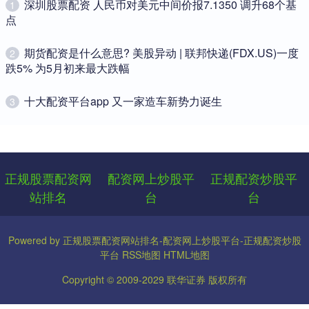
​深圳股票配资 人民币对美元中间价报7.1350 调升68个基
1
点
​期货配资是什么意思? 美股异动 | 联邦快递(FDX.US)一度
2
跌5% 为5月初来最大跌幅
​十大配资平台app 又一家造车新势力诞生
3
正规股票配资网
配资网上炒股平
正规配资炒股平
站排名
台
台
Powered by
正规股票配资网站排名-配资网上炒股平台-正规配资炒股
平台
RSS地图
HTML地图
Copyright
© 2009-2029
联华证券
版权所有