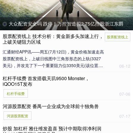
大众配资安全吗 跌停！万控智造拟2.75亿控股浙江东爵，并购标的实控人同业关联或未披露
股票配资线上 技术分析：黄金新多头加速上行，
股票配资线上
上破关键阻力区域
汇通财经APP讯——周五(7月12日)，黄金价格加速走高
股票配资线上，上破日线图中三角形形态的上轨(3327
美元)，并攻克了下一个重要阻力位3350美元(该位置....
06-12
杠杆手续费 首发搭载天玑9500 Monster，
iQOO15T发布
杠杆手续费
07-06
河源股票配资 番禺一企业成为全球前十独角兽
河源股票配资
07-17
炒股 加杠杆 雅仕维发盈喜 预计中期取得净利润