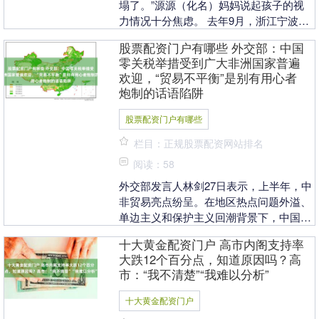
塌了。”源源（化名）妈妈说起孩子的视
力情况十分焦虑。 去年9月，浙江宁波的
源源刚升入小学一年级，考虑到入学后看
股票配资门户有哪些 外交部：中国
书、写作业等近....
零关税举措受到广大非洲国家普遍
欢迎，“贸易不平衡”是别有用心者
炮制的话语陷阱
股票配资门户有哪些
栏目：正规股票配资网站排名
阅读：58
外交部发言人林剑27日表示，上半年，中
非贸易亮点纷呈。在地区热点问题外溢、
单边主义和保护主义回潮背景下，中国以
零关税坚定不移扩大高水平对外开放股票
十大黄金配资门户 高市内阁支持率
配资门户有哪些....
大跌12个百分点，知道原因吗？高
市：“我不清楚”“我难以分析”
十大黄金配资门户